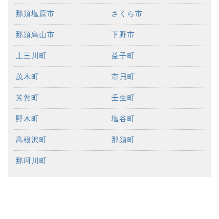
那須塩原市
さくら市
那須烏山市
下野市
上三川町
益子町
茂木町
市貝町
芳賀町
壬生町
野木町
塩谷町
高根沢町
那須町
那珂川町