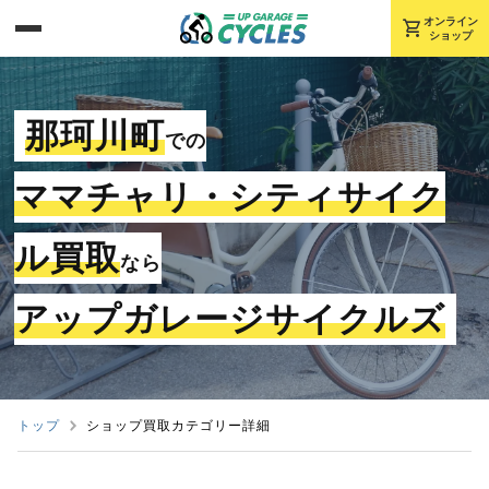
shopping_cart
オンライン
ショップ
那珂川町
での
ママチャリ・シティサイク
ル買取
なら
アップガレージサイクルズ
トップ
ショップ買取カテゴリー詳細