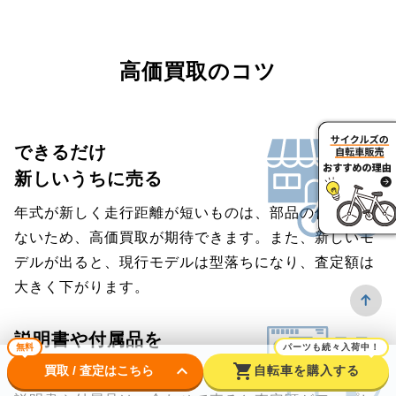
高価買取のコツ
できるだけ
新しいうちに売る
年式が新しく走行距離が短いものは、部品の傷みも少
ないため、高価買取が期待できます。また、新しいモ
デルが出ると、現行モデルは型落ちになり、査定額は
大きく下がります。
説明書や付属品を
無料
パーツも続々入荷中！
そろえる
keyboard_arrow_down
shopping_cart
買取 / 査定はこちら
自転車を購入する