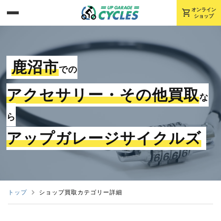
shopping_cart
オンライン
ショップ
鹿沼市
での
アクセサリー・その他買取
な
ら
アップガレージサイクルズ
トップ
ショップ買取カテゴリー詳細