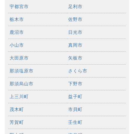
宇都宮市
足利市
栃木市
佐野市
鹿沼市
日光市
小山市
真岡市
大田原市
矢板市
那須塩原市
さくら市
那須烏山市
下野市
上三川町
益子町
茂木町
市貝町
芳賀町
壬生町