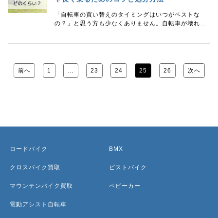
「自転車の買い替えのタイミングはいつがベストな
の？」と思う方も少なくありません。自転車が壊れた
とき、サビがひどくなったとき.....など、買い替えを考
えるときは人それぞれです。買い替えるのは費用がか
か
前へ
1
…
23
24
25
26
次へ
ロードバイク
BMX
クロスバイク買取
ピストバイク
マウンテンバイク買取
ベビーカー
電動アシスト自転車