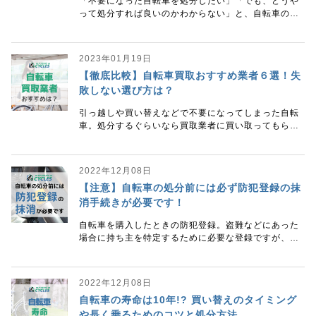
「不要になった自転車を処分したい」「でも、どうや
って処分すれば良いのかわからない」と、自転車の処
分方法に悩んではいませんか。 あるいは「まだ乗れる
自転車」「ずっと乗ってきた思い入れのある自転車」
をご
2023年01月19日
【徹底比較】自転車買取おすすめ業者６選！失
敗しない選び方は？
引っ越しや買い替えなどで不要になってしまった自転
車。処分するぐらいなら買取業者に買い取ってもらっ
てお金にしたいですよね。 しかし、数ある中で自分に
合った買取業者を探すのは少し面倒... そ
2022年12月08日
【注意】自転車の処分前には必ず防犯登録の抹
消手続きが必要です！
自転車を購入したときの防犯登録。盗難などにあった
場合に持ち主を特定するために必要な登録ですが、乗
らなくなった自転車を処分、買取に出したい場合、抹
消の手続きが必要です。 実は防犯登録をしたまま自転
2022年12月08日
自転車の寿命は10年!? 買い替えのタイミング
や長く乗るためのコツと処分方法