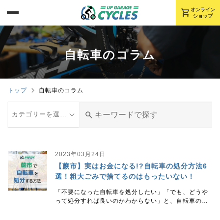
shopping_cart
オンライン
ショップ
自転車のコラム
トップ
自転車のコラム
カテゴリーを選択してください
2023年03月24日
【蕨市】実はお金になる!?自転車の処分方法6
選！粗大ごみで捨てるのはもったいない！
「不要になった自転車を処分したい」「でも、どうや
って処分すれば良いのかわからない」と、自転車の処
分方法に悩んではいませんか。 あるいは「まだ乗れる
自転車」「ずっと乗ってきた思い入れのある自転車」