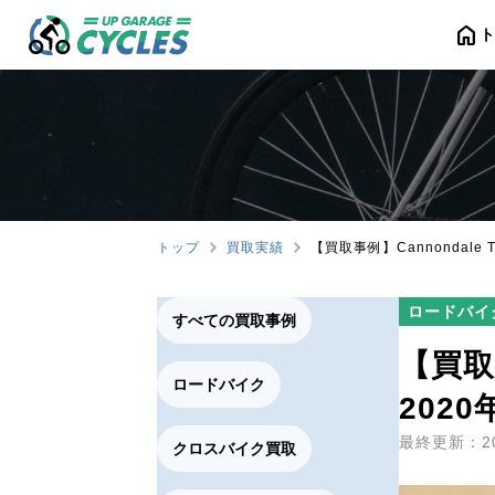
home
トップ
買取実績
【買取事例】Cannondale To
ロードバイ
すべての買取事例
【買取事
ロードバイク
202
最終更新：20
クロスバイク買取