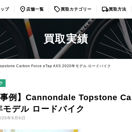
location_on
sell
local_shipping
トップ
店舗一覧
買取カテゴリー
買取方法
買取実績
pstone Carbon Force eTap AXS 2020年モデル ロードバイク
ク
例】Cannondale Topstone Carb
0年モデル ロードバイク
26年8月6日