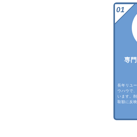
専
長年リユ
ウハウで
います。
取額に反