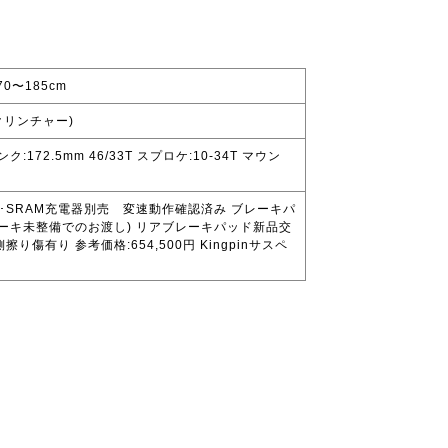
70〜185cm
(クリンチャー)
ンク:172.5mm 46/33T スプロケ:10-34T マウン
ダル･SRAM充電器別売 変速動作確認済み ブレーキパ
ーキ未整備でのお渡し) リアブレーキパッド新品交
傷有り 参考価格:654,500円 Kingpinサスペ