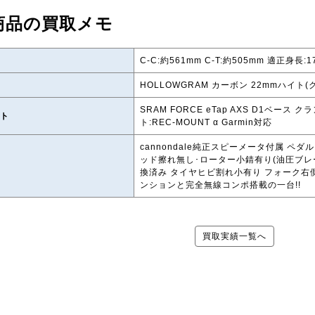
商品の買取メモ
C-C:約561mm C-T:約505mm 適正身長:1
HOLLOWGRAM カーボン 22mmハイト
SRAM FORCE eTap AXS D1ベース クラ
ト
ト:REC-MOUNT α Garmin対応
cannondale純正スピーメータ付属 ペ
ッド擦れ無し･ローター小錆有り(油圧ブレ
換済み タイヤヒビ割れ小有り フォーク右側擦り
ンションと完全無線コンポ搭載の一台!!
買取実績一覧へ