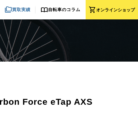
folder_copy
import_contacts
shopping_cart
買取実績
自転車のコラム
オンライン
ショップ
on Force eTap AXS