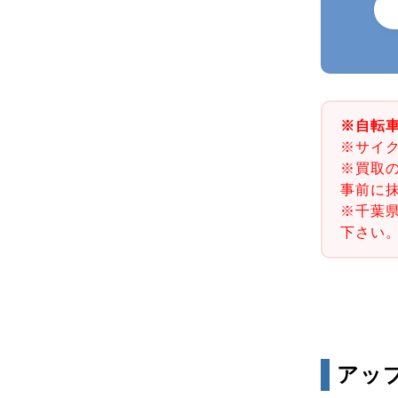
※自転
※サイ
※買取
事前に
※千葉
下さい
アッ