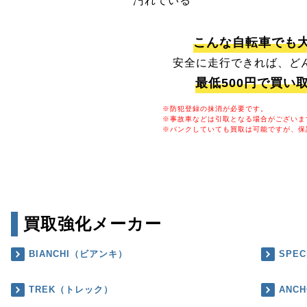
汚れている
こんな自転車でも
安全に走行できれば、ど
最低500円で買い
※防犯登録の抹消が必要です。
※事故車などは引取となる場合がございま
※パンクしていても買取は可能ですが、保
買取強化メーカー
BIANCHI（ビアンキ）
SPE
TREK（トレック）
ANC