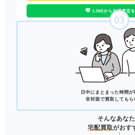
LINEから出張査定
日中にまとまった時間が
非対面で買取してもら
そんなあな
宅配買取
がおす