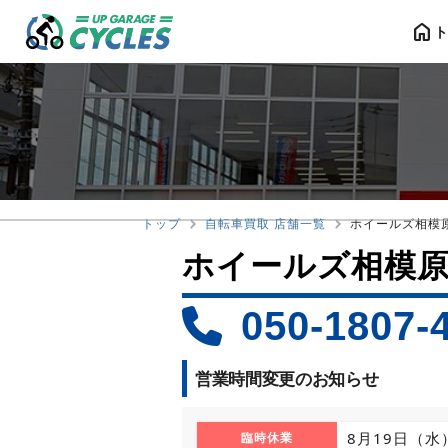
home
トップ
自転車買取 店舗一覧
ホイールズ相模
ホイールズ相模
050-1807-
営業時間変更のお知らせ
8月19日（水
臨時休業