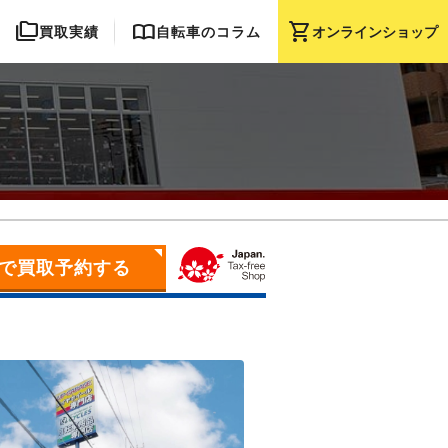
folder_copy
import_contacts
shopping_cart
オンライン
ショップ
買取実績
自転車のコラム
で買取予約する