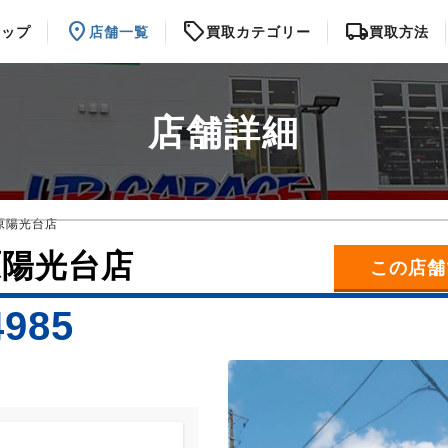
location_on
sell
local_shipping
トップ
店舗一覧
買取カテゴリー
買取方法
店舗詳細
原陽光台店
原陽光台店
この店舗
4985
）