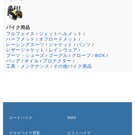
バイク用品
フルフェイス
ジェットヘルメット
/
/
ハーフメット
オフロードメット
/
/
レーシングスーツ
ジャケット
パンツ
/
/
/
レザージャケット
レインウェア
/
/
ブーツ・シューズ
ゴーグル
グローブ
BOX
/
/
/
/
バッグ
オイル
プロテクター
/
/
/
工具・メンテナンス
その他バイク用品
/
ロードバイク
BMX
クロスバイク買取
ピストバイク