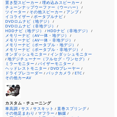
置き型スピーカー
埋め込みスピーカー
/
/
チューンナップウーファー（ウーハー）
/
ツイーター
その他スピーカー
アンプ
/
/
/
イコライザー
ポータブルナビ
/
/
DVDロムナビ（地デジ）
/
DVDロムナビ（非地デジ）
/
HDDナビ（地デジ）
HDDナビ（非地デジ）
/
/
メモリーナビ（AV一体・地デジ）
/
メモリーナビ（AV一体・非地デジ）
/
メモリーナビ（ポータブル・地デジ）
/
メモリーナビ（ポータブル・非地デジ）
/
オンダッシュモニター
インダッシュモニター
/
地デジチューナー（フルセグ・ワンセグ）
/
/
ミラーモニター
バイザーモニター
/
/
ヘッドレストモニター
DVDプレーヤー
/
/
ドライブレコーダー
バックカメラ
ETC
/
/
/
その他カーAV
カスタム・チューニング
車高調
サス
サスキット
直巻スプリング
/
/
/
/
その他足まわり
マフラー
触媒
/
/
/