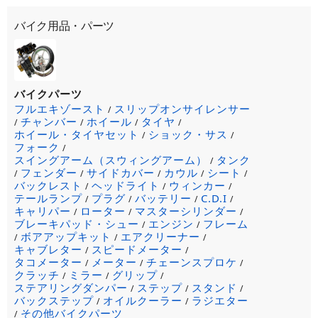
バイク用品・パーツ
バイクパーツ
フルエキゾースト
スリップオンサイレンサー
/
チャンバー
ホイール
タイヤ
/
/
/
/
ホイール・タイヤセット
ショック・サス
/
/
フォーク
/
スイングアーム（スウィングアーム）
タンク
/
フェンダー
サイドカバー
カウル
シート
/
/
/
/
/
バックレスト
ヘッドライト
ウィンカー
/
/
/
テールランプ
プラグ
バッテリー
C.D.I
/
/
/
/
キャリパー
ローター
マスターシリンダー
/
/
/
ブレーキパッド・シュー
エンジン
フレーム
/
/
ボアアップキット
エアクリーナー
/
/
/
キャブレター
スピードメーター
/
/
タコメーター
メーター
チェーンスプロケ
/
/
/
クラッチ
ミラー
グリップ
/
/
/
ステアリングダンパー
ステップ
スタンド
/
/
/
バックステップ
オイルクーラー
ラジエター
/
/
その他バイクパーツ
/