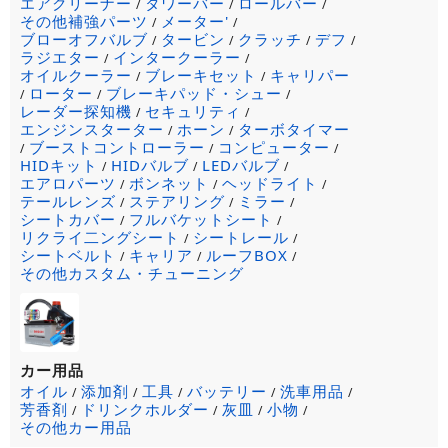
エアクリーナー
タワーバー
ロールバー
/
/
/
その他補強パーツ
メーター'
/
/
ブローオフバルブ
タービン
クラッチ
デフ
/
/
/
/
ラジエター
インタークーラー
/
/
オイルクーラー
ブレーキセット
キャリパー
/
/
ローター
ブレーキパッド・シュー
/
/
/
レーダー探知機
セキュリティ
/
/
エンジンスターター
ホーン
ターボタイマー
/
/
ブーストコントローラー
コンピューター
/
/
/
HIDキット
HIDバルブ
LEDバルブ
/
/
/
エアロパーツ
ボンネット
ヘッドライト
/
/
/
テールレンズ
ステアリング
ミラー
/
/
/
シートカバー
フルバケットシート
/
/
リクライ二ングシート
シートレール
/
/
シートベルト
キャリア
ルーフBOX
/
/
/
その他カスタム・チューニング
カー用品
オイル
添加剤
工具
バッテリー
洗車用品
/
/
/
/
/
芳香剤
ドリンクホルダー
灰皿
小物
/
/
/
/
その他カー用品