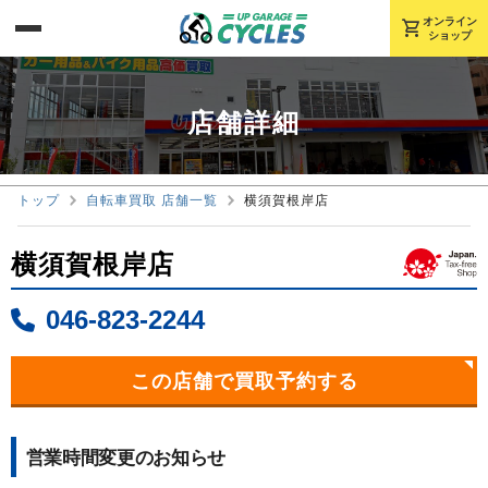
オンライン
shopping_cart
ショップ
店舗詳細
トップ
自転車買取 店舗一覧
横須賀根岸店
横須賀根岸店
046-823-2244
この店舗で買取予約する
営業時間変更のお知らせ