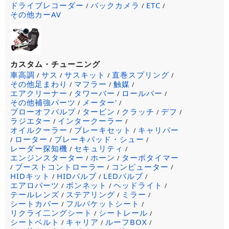
ドライブレコーダー
バックカメラ
ETC
/
/
/
その他カーAV
カスタム・チューニング
車高調
サス
サスキット
直巻スプリング
/
/
/
/
その他足まわり
マフラー
触媒
/
/
/
エアクリーナー
タワーバー
ロールバー
/
/
/
その他補強パーツ
メーター'
/
/
ブローオフバルブ
タービン
クラッチ
デフ
/
/
/
/
ラジエター
インタークーラー
/
/
オイルクーラー
ブレーキセット
キャリパー
/
/
ローター
ブレーキパッド・シュー
/
/
/
レーダー探知機
セキュリティ
/
/
エンジンスターター
ホーン
ターボタイマー
/
/
ブーストコントローラー
コンピューター
/
/
/
HIDキット
HIDバルブ
LEDバルブ
/
/
/
エアロパーツ
ボンネット
ヘッドライト
/
/
/
テールレンズ
ステアリング
ミラー
/
/
/
シートカバー
フルバケットシート
/
/
リクライ二ングシート
シートレール
/
/
シートベルト
キャリア
ルーフBOX
/
/
/