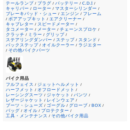
テールランプ
プラグ
バッテリー
C.D.I
/
/
/
/
キャリパー
ローター
マスターシリンダー
/
/
/
ブレーキパッド・シュー
エンジン
フレーム
/
/
ボアアップキット
エアクリーナー
/
/
/
キャブレター
スピードメーター
/
/
タコメーター
メーター
チェーンスプロケ
/
/
/
クラッチ
ミラー
グリップ
/
/
/
ステアリングダンパー
ステップ
スタンド
/
/
/
バックステップ
オイルクーラー
ラジエター
/
/
その他バイクパーツ
/
バイク用品
フルフェイス
ジェットヘルメット
/
/
ハーフメット
オフロードメット
/
/
レーシングスーツ
ジャケット
パンツ
/
/
/
レザージャケット
レインウェア
/
/
ブーツ・シューズ
ゴーグル
グローブ
BOX
/
/
/
/
バッグ
オイル
プロテクター
/
/
/
工具・メンテナンス
その他バイク用品
/