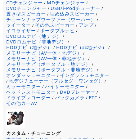
CDチェンジャー
MDチェンジャー
/
/
DVDチェンジャー
USB/i-Podチューナー
/
/
置き型スピーカー
埋め込みスピーカー
/
/
チューンナップウーファー（ウーハー）
/
ツイーター
その他スピーカー
アンプ
/
/
/
イコライザー
ポータブルナビ
/
/
DVDロムナビ（地デジ）
/
DVDロムナビ（非地デジ）
/
HDDナビ（地デジ）
HDDナビ（非地デジ）
/
/
メモリーナビ（AV一体・地デジ）
/
メモリーナビ（AV一体・非地デジ）
/
メモリーナビ（ポータブル・地デジ）
/
メモリーナビ（ポータブル・非地デジ）
/
オンダッシュモニター
インダッシュモニター
/
地デジチューナー（フルセグ・ワンセグ）
/
/
ミラーモニター
バイザーモニター
/
/
ヘッドレストモニター
DVDプレーヤー
/
/
ドライブレコーダー
バックカメラ
ETC
/
/
/
その他カーAV
カスタム・チューニング