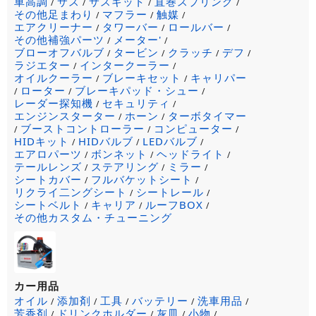
車高調
サス
サスキット
直巻スプリング
/
/
/
/
その他足まわり
マフラー
触媒
/
/
/
エアクリーナー
タワーバー
ロールバー
/
/
/
その他補強パーツ
メーター'
/
/
ブローオフバルブ
タービン
クラッチ
デフ
/
/
/
/
ラジエター
インタークーラー
/
/
オイルクーラー
ブレーキセット
キャリパー
/
/
ローター
ブレーキパッド・シュー
/
/
/
レーダー探知機
セキュリティ
/
/
エンジンスターター
ホーン
ターボタイマー
/
/
ブーストコントローラー
コンピューター
/
/
/
HIDキット
HIDバルブ
LEDバルブ
/
/
/
エアロパーツ
ボンネット
ヘッドライト
/
/
/
テールレンズ
ステアリング
ミラー
/
/
/
シートカバー
フルバケットシート
/
/
リクライ二ングシート
シートレール
/
/
シートベルト
キャリア
ルーフBOX
/
/
/
その他カスタム・チューニング
カー用品
オイル
添加剤
工具
バッテリー
洗車用品
/
/
/
/
/
芳香剤
ドリンクホルダー
灰皿
小物
/
/
/
/