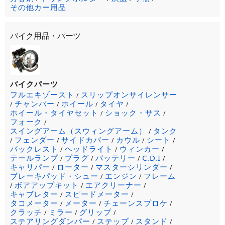
その他カー用品
バイク用品・パーツ
バイクパーツ
フルエキゾースト
スリップオンサイレンサー
/
チャンバー
ホイール
タイヤ
/
/
/
/
ホイール・タイヤセット
ショック・サス
/
/
フォーク
/
スイングアーム（スウィングアーム）
タンク
/
フェンダー
サイドカバー
カウル
シート
/
/
/
/
/
バックレスト
ヘッドライト
ウィンカー
/
/
/
テールランプ
プラグ
バッテリー
C.D.I
/
/
/
/
キャリパー
ローター
マスターシリンダー
/
/
/
ブレーキパッド・シュー
エンジン
フレーム
/
/
ボアアップキット
エアクリーナー
/
/
/
キャブレター
スピードメーター
/
/
タコメーター
メーター
チェーンスプロケ
/
/
/
クラッチ
ミラー
グリップ
/
/
/
ステアリングダンパー
ステップ
スタンド
/
/
/