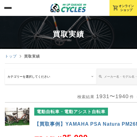
shopping_cart
オンライン
ショップ
買取実績
トップ
買取実績
1931〜1940
検索結果
件
電動自転車・電動アシスト自転車
【買取事例】YAMAHA PSA Natura PM2