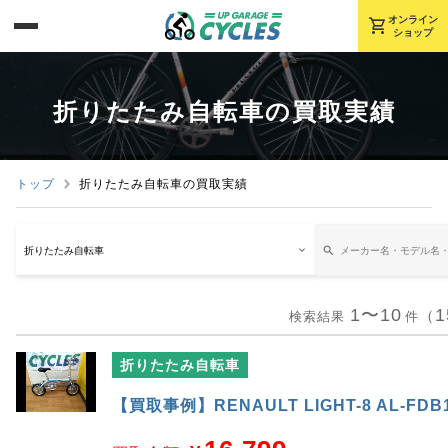
shopping_cart
オンライン
ショップ
折りたたみ自転車の買取実績
トップ
折りたたみ自転車の買取実績
1〜10
1
（
検索結果
件
折りたたみ自転車
【買取事例】RENAULT LIGHT-8 AL-F